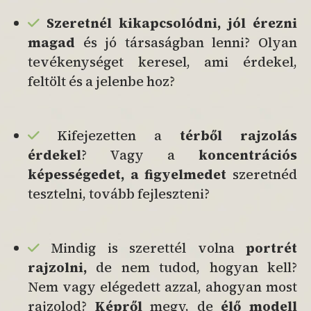
Szeretnél
kikapcsolódni, jól érezni
magad
és jó társaságban lenni? Olyan
tevékenységet keresel, ami érdekel,
feltölt és a jelenbe hoz?
Kifejezetten a
térből rajzolás
érdekel
? Vagy a
koncentrációs
képességedet, a figyelmedet
szeretnéd
tesztelni, tovább fejleszteni?
Mindig is szerettél volna
portrét
rajzolni,
de nem tudod, hogyan kell?
Nem vagy elégedett azzal, ahogyan most
rajzolod?
Képről
megy, de
élő modell