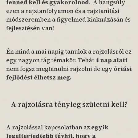
tenned kell és gyakorolnod
.
A hangsúly
ezen a rajztanfolyamon és a rajztanítási
módszeremben a figyelmed kiaknázásán és
fejlesztésén van!
Én mind a mai napig tanulok a rajzolásról ez
egy nagyon tág témakör. Tehát
4 nap alatt
nem fogsz megtanulni rajzolni de egy
óriási
fejlődést élhetsz meg.
A rajzolásra tényleg születni kell?
A rajzolással kapcsolatban az
egyik
legelterjedtebb tévhit, hogy a