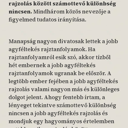
rajzolás között számottevő különbség
nincsen.
Mindhárom közös nevezője a
figyelmed tudatos irányítása.
Manapság nagyon divatosak lettek a jobb
agyféltekés rajztanfolyamok. Ha
rajztanfolyamról esik szó, akkor tízből
hét embernek a jobb agyféltekés
rajztanfolyamok ugranak be először. A
legtöbb ember fejében a jobb agyféltekés
rajzolás valami nagyon más és különleges
dolgot jelent. Ahogy fentebb írtam, a
lényeget tekintve számottevő különbség
nincsen a jobb agyféltekés rajzolás és
mondjuk egy hagyományos értelemben