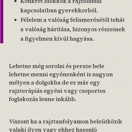
Konkrét blokkok a rajzolással
kapcsolatban gyerekkorból.
Félelem a valóság felismerésétől tehát
a valóság hárítása, bizonyos részeinek
a figyelmen kívül hagyása.
Lehetne még sorolni és persze bele
lehetne menni egyénenként is nagyon
mélyen a dolgokba de ez már egy
rajzterápiás egyéni vagy csoportos
foglakozás lenne inkább.
Viszont ha a rajztanfolyamon beleütközik
valaki ilyen vagy ehhez hasonló