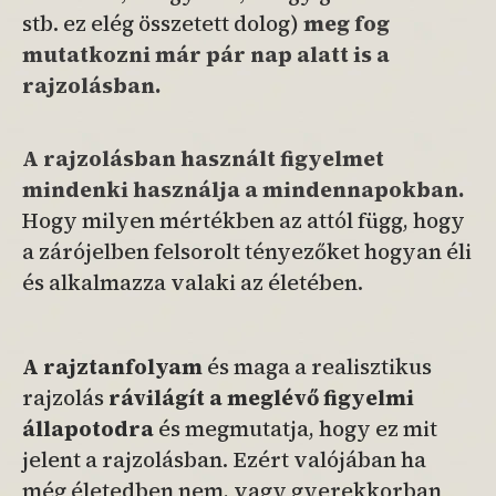
stb. ez elég összetett dolog)
meg fog
mutatkozni már pár nap alatt is a
rajzolásban.
A rajzolásban használt figyelmet
mindenki használja a mindennapokban.
Hogy milyen mértékben az attól függ, hogy
a zárójelben felsorolt tényezőket hogyan éli
és alkalmazza valaki az életében.
A rajztanfolyam
és maga a realisztikus
rajzolás
rávilágít a meglévő figyelmi
állapotodra
és megmutatja, hogy ez mit
jelent a rajzolásban. Ezért valójában ha
még életedben nem, vagy gyerekkorban