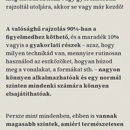
rajzoltál utoljára, akkor se vagy már kezdő!
A valósághű rajzolás 90%-ban a
figyelmedhez köthető,
és a maradék 10%
vagyis a
gyakorlati részek
– azaz, hogy
milyen technikád van, mennyire rutinosan
használod az eszközöket, hogyan húzod
meg a vonalakat, a formákat stb. –
nagyon
könnyen alkalmazhatóak
és egy normál
szinten mindenki számára könnyen
elsajátíthatóak.
Persze mint mindenben, ebben is
vannak
magasabb szintek, amiért termé
szetesen