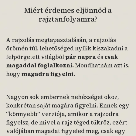
Miért érdemes eljönnöd a
rajztanfolyamra?
A rajzolás megtapasztalásán, a rajzolás
örömén túl, lehetőséged nyílik kiszakadni a
felpörgetett világból
pár napra
és
csak
magaddal foglalkozni.
Mondhatnám azt is,
hogy
magadra figyelni.
Nagyon sok embernek nehézséget okoz,
konkrétan saját magára figyelni. Ennek egy
“könnyebb” verziója, amikor a rajzodra
figyelsz, de mivel a rajz téged tükröz, ezért
valójában magadat figyeled meg, csak egy