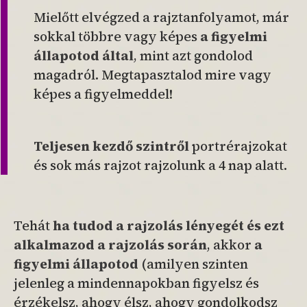
Mielőtt elvégzed a rajztanfolyamot, már
sokkal többre vagy képes
a figyelmi
állapotod által
,
mint azt gondolod
magadról. Megtapasztalod mire vagy
képes a figyelmeddel!
Teljesen kezdő szintről
portrérajzokat
és sok más rajzot rajzolunk a 4 nap alatt.
Tehát
ha tudod a rajzolás lényegét és ezt
alkalmazod a rajzolás során
, akkor
a
figyelmi állapotod
(amilyen szinten
jelenleg a mindennapokban figyelsz és
érzékelsz, ahogy élsz, ahogy gondolkodsz