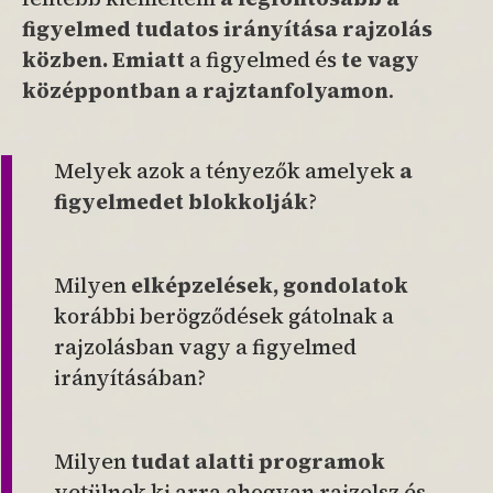
figyelmed tudatos irányítása rajzolás
közben.
Emiatt
a figyelmed és
te vagy
középpontban a rajztanfolyamon
.
Melyek azok a tényezők amelyek
a
figyelmedet blokkolják
?
Milyen
elképzelések, gondolatok
korábbi berögződések gátolnak a
rajzolásban vagy a figyelmed
irányításában?
Milyen
tudat alatti programok
vetülnek ki arra ahogyan rajzolsz és