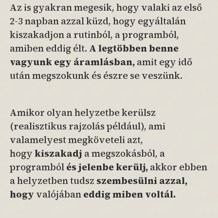
Az is gyakran megesik, hogy valaki az első
2-3 napban azzal küzd, hogy egyáltalán
kiszakadjon a rutinból, a programból,
amiben eddig élt.
A legtöbben benne
vagyunk egy áramlásban,
amit egy idő
után megszokunk és észre se veszünk.
Amikor olyan helyzetbe kerülsz
(realisztikus rajzolás például), ami
valamelyest megköveteli azt,
hogy
kiszakadj
a megszokásból, a
programból
és jelenbe kerülj,
akkor ebben
a helyzetben tudsz
szembesülni azzal,
hogy
valójában
eddig miben voltál.