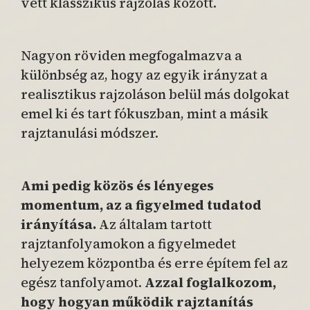
vett klasszikus rajzolás között.
Nagyon röviden megfogalmazva a
különbség az, hogy az egyik irányzat a
realisztikus rajzoláson belül más dolgokat
emel ki és tart fókuszban, mint a másik
rajztanulási módszer.
Ami pedig közös és lényeges
momentum, az a figyelmed tudatod
irányítása.
Az általam tartott
rajztanfolyamokon a figyelmedet
helyezem központba és erre építem fel az
egész tanfolyamot.
Azzal foglalkozom,
hogy hogyan működik rajztanítás