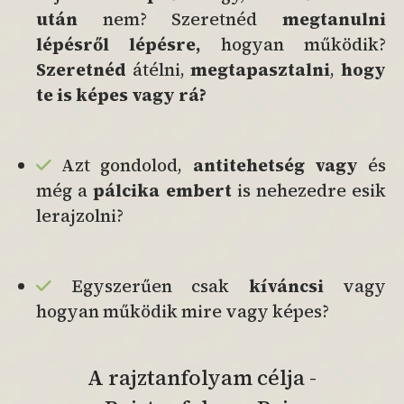
után
nem? Szeretnéd
megtanulni
lépésről lépésre,
hogyan működik?
Szeretnéd
átélni,
megtapasztalni
,
hogy
te is képes vagy rá?
Azt gondolod,
antitehetség vagy
és
még a
pálcika embert
is nehezedre esik
lerajzolni?
Egyszerűen csak
kíváncsi
vagy
hogyan működik mire vagy képes?
A rajztanfolyam célja -