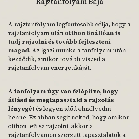
Rajztanfolyam Baja
A rajztanfolyam legfontosabb célja, hogy a
rajztanfolyam után
otthon önállóan is
tudj rajzolni és tovább fejleszteni
magad.
Az igazi munka a tanfolyam után
kezdődik, amikor tovább viszed a
rajztanfolyam energetikáját.
A tanfolyam úgy van felépítve, hogy
átlásd és megtapasztald a rajzolás
lényegét
és legyen időd elmélyedni
benne. Ez abban segít neked, hogy amikor
otthon leülsz rajzolni, akkor a
rajztanfolyamon szerzett tapasztalatok a