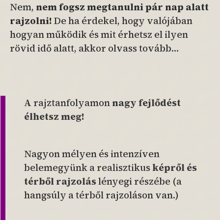
Nem,
nem fogsz megtanulni pár nap alatt
rajzolni!
De ha érdekel, hogy valójában
hogyan működik és mit érhetsz el ilyen
rövid idő alatt, akkor olvass tovább…
A rajztanfolyamon
nagy fejlődést
élhetsz meg!
Nagyon mélyen és intenzíven
belemegyünk a realisztikus
képről és
térből rajzolás
lényegi részébe (a
hangsúly a térből rajzoláson van.)