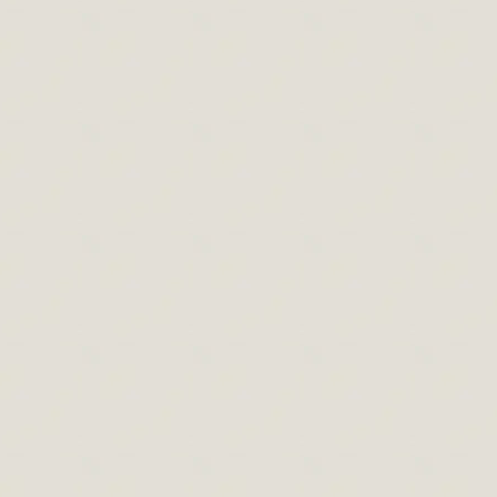
Gyakori kérdések jobb agyféltekés rajzolás
Jobb agyféltekés rajzolás cikkek
,
Kinek ajánlott a
rajztanfolyam
,
Rajzolás cikkek
By
Paszternák Attila
2019.10.10.
Leave a comment
Ebben a cikkben a jobb agyféltekés
rajzolással illetve rajztanfolyamokkal
kapcsolatban gyakran felmerülő
kérdéseket gyűjtöttem össze. Gyakori
kérdések jobb agyféltekés rajzolás
tartalom: Mit jelent a jobb agyféltekés
rajzolás? Hogyan kapcsolódik a rajzoláshoz
a jobb agyfélteke? Akkor a jobb agyféltekés