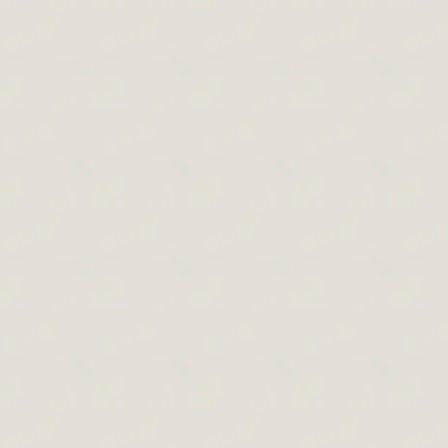
2019.11.13.
Leave a comment
Realisztikus rajzolás, amit érdemes tudnod
róla! Ebben a cikkben hasznos tippeket
olvashatsz a realisztikus rajzolásról. A
cikkekbe a saját tapasztalataimat
megfigyeléseimet írom le. Mit nevezünk
realisztikus rajzolásnak illetve rajznak?
Fotórealizmus vagy hiperrealizmus?
Hogyan kezdd el? Mennyi idő egy
realisztikus rajz megrajzolása? Mindennek
az alapja vagy mindennek a csúcsa?
Gyakorlati tanácsok…