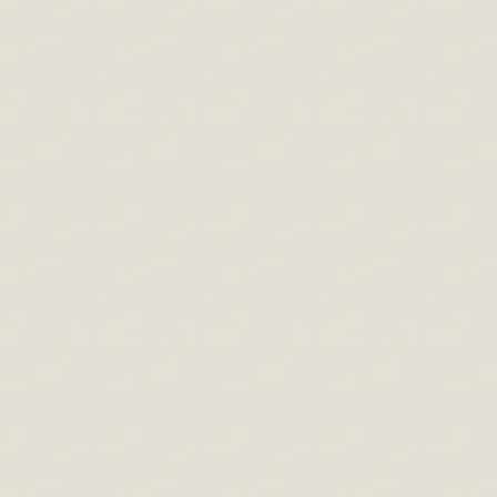
rajzolás átverés? Mi a különbség a jobb
agyféltekés rajzolás a jobb agyféltekés
rajzolás és…
Jobb agyféltekés rajzolás vagy mégsem?
Jobb agyféltekés rajzolás cikkek
,
Rajzolás cikkek