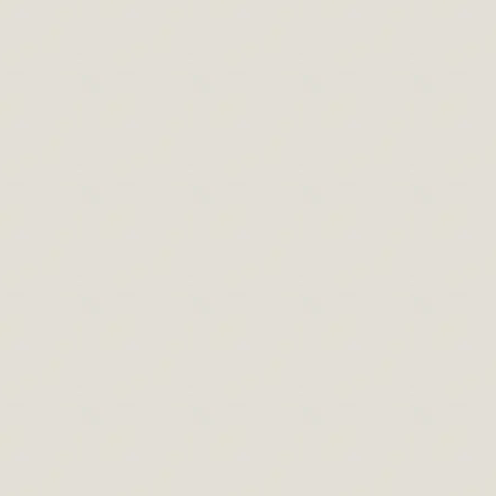
Minden élő szervezetnek van egy szabály
szerint történő felépítése. Mind a
növényeknek és állatoknak úgy az
embernek is. Arányosan épül fel a testünk
minden egyes része így az arcunk, fejünk is.
Akit bővebben érdekel ez a téma az utána
járhat az aranymetszés-szakrális geometria
témakörében. Röviden arról van szó, az
aranymetszésen…