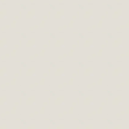
By
Paszternák Attila
2019.06.07.
Leave a comment
Mióta rajzolással (rajztanítással 2009)
foglalkozom azt tapasztaltam, hogy nagyon
sok tévhit kering az emberek fejében a
rajzolást illetően. Úgy általánosan
megfigyelhető ez a rajzolás festés
témakörben és ekkor még nem is
beszéltünk a jobb agyféltekés rajzolásról.
Az általánosan elterjedt kép a köztudatban
a klasszikus rajzolás és a jobb agyféltekés
rajzolás között az, hogy az…
Fej arányai
Hírek
,
Rajzolás cikkek
By
Paszternák Attila
2014.09.06.
Leave a comment
Rajz és szakrális geometria (aranymetszés).