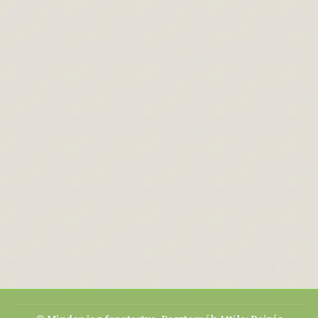
3 hozzászólás
Ebből a cikkből megtudhatod, hogy mi az a
száraz ecset technika. Megnézzük, milyen
eszközökre lesz pontosan szükséged a
száraz ecset technikához és hogyan tudod
lépésről lépésre megvalósítani ezt a haladó
rajzolási technikát. Száraz ecset technika
lényege A száraz ecset technika angolul
dry brush technique kicsit félre vezető
lehet, mert valójában nem teljesen
szárazon…