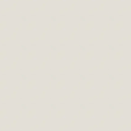
szaladunk az emberi fej arányain. A legfőbb
arányokat fogjuk érinteni amelyek
ismeretével pontosabb portrérajzokat
rajzolhatsz. Mindegyik arányra érvényes,
hogy lehetnek bennük eltérések de ezek
pici eltérések. Időnként előfordulhatnak
nagyobbak is de ezek ritkák és mint tudjuk
ezek erősítik a szabályt. Tartalom: Két
szem közti távolság Milyen…