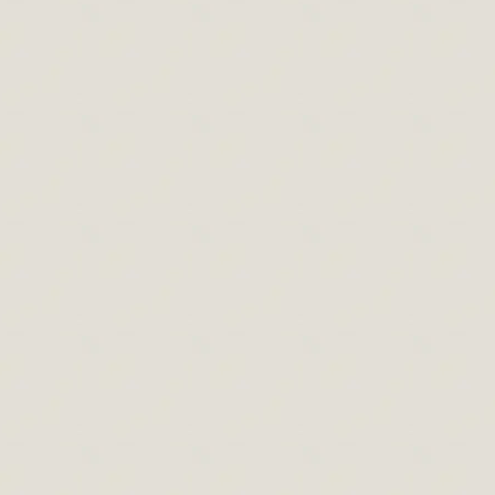
A fej arányai
Hírek
,
Portrérajzolás
,
Rajzolás cikkek
By
Paszternák Attila
2024.05.04.
Leave a comment
Fej arányai Ebben a cikkben végig