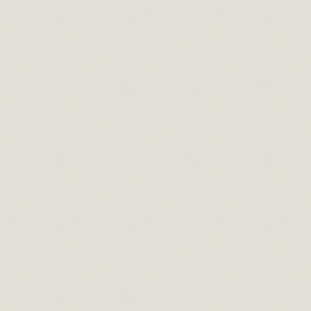
Száraz ecset technika (dry brush technique)
Rajzolás cikkek
By
Paszternák Attila
2014.08.25.