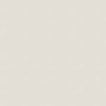
Realisztikus rajzolás
Rajzeszközök
,
Rajzolás cikkek
By
Paszternák Attila