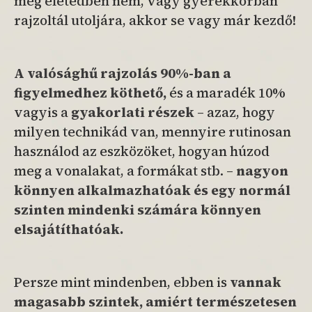
még életedben nem, vagy gyerekkorban
rajzoltál utoljára, akkor se vagy már kezdő!
A valósághű rajzolás 90%-ban a
figyelmedhez köthető,
és a maradék 10%
vagyis a
gyakorlati részek
– azaz, hogy
milyen technikád van, mennyire rutinosan
használod az eszközöket, hogyan húzod
meg a vonalakat, a formákat stb. –
nagyon
könnyen alkalmazhatóak
és egy normál
szinten mindenki számára könnyen
elsajátíthatóak.
Persze mint mindenben, ebben is
vannak
magasabb szintek, amiért termé
szetesen