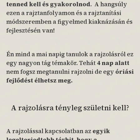
tenned kell és gyakorolnod
.
A hangsúly
ezen a rajztanfolyamon és a rajztanítási
módszeremben a figyelmed kiaknázásán és
fejlesztésén van!
Én mind a mai napig tanulok a rajzolásról ez
egy nagyon tág témakör. Tehát
4 nap alatt
nem fogsz megtanulni rajzolni de egy
óriási
fejlődést élhetsz meg.
A rajzolásra tényleg születni kell?
A rajzolással kapcsolatban az
egyik
legelterjedtebb tévhit, hogy a