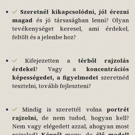
Szeretnél
kikapcsolódni, jól érezni
magad
és jó társaságban lenni? Olyan
tevékenységet keresel, ami érdekel,
feltölt és a jelenbe hoz?
Kifejezetten a
térből rajzolás
érdekel
? Vagy a
koncentrációs
képességedet, a figyelmedet
szeretnéd
tesztelni, tovább fejleszteni?
Mindig is szerettél volna
portrét
rajzolni,
de nem tudod, hogyan kell?
Nem vagy elégedett azzal, ahogyan most
rajzolod?
Képről
megy, de
élő modell