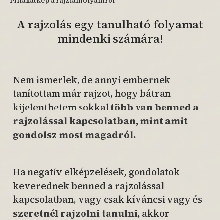
Pillanatkép a rajztanfolyamról
A rajzolás egy tanulható folyamat
mindenki számára!
Nem ismerlek, de annyi embernek
tanítottam már rajzot, hogy bátran
kijelenthetem sokkal
több van benned a
rajzolással kapcsolatban, mint amit
gondolsz most magadról.
Ha negatív elképzelések, gondolatok
keverednek benned a rajzolással
kapcsolatban, vagy csak kíváncsi vagy és
szeretnél rajzolni tanulni,
akkor