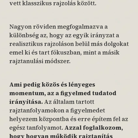
vett klasszikus rajzolás között.
Nagyon röviden megfogalmazva a
különbség az, hogy az egyik irányzat a
realisztikus rajzoláson belül más dolgokat
emel ki és tart fókuszban, mint a másik
rajztanulási módszer.
Ami pedig közös és lényeges
momentum, az a figyelmed tudatod
irányítása.
Az általam tartott
rajztanfolyamokon a figyelmedet
helyezem központba és erre építem fel az
egész tanfolyamot.
Azzal foglalkozom,
hogy hogyan működik rajztanítás