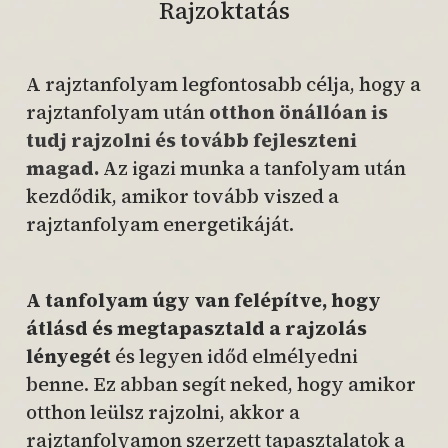
Rajzoktatás
A rajztanfolyam legfontosabb célja, hogy a
rajztanfolyam után
otthon önállóan is
tudj rajzolni és tovább fejleszteni
magad.
Az igazi munka a tanfolyam után
kezdődik, amikor tovább viszed a
rajztanfolyam energetikáját.
A tanfolyam úgy van felépítve, hogy
átlásd és megtapasztald a rajzolás
lényegét
és legyen időd elmélyedni
benne. Ez abban segít neked, hogy amikor
otthon leülsz rajzolni, akkor a
rajztanfolyamon szerzett tapasztalatok a