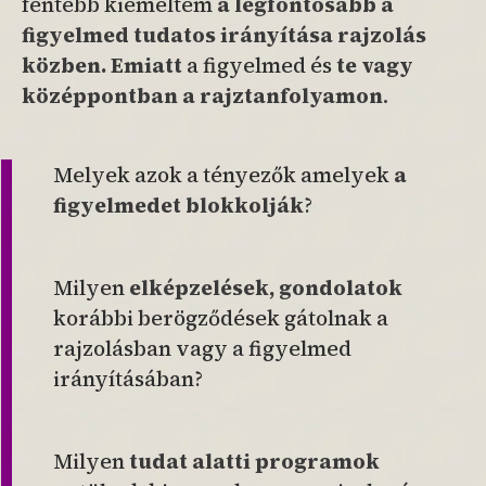
fentebb kiemeltem
a legfontosabb a
figyelmed tudatos irányítása rajzolás
közben.
Emiatt
a figyelmed és
te vagy
középpontban a rajztanfolyamon
.
Melyek azok a tényezők amelyek
a
figyelmedet blokkolják
?
Milyen
elképzelések, gondolatok
korábbi berögződések gátolnak a
rajzolásban vagy a figyelmed
irányításában?
Milyen
tudat alatti programok