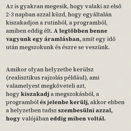
Az is gyakran megesik, hogy valaki az első
2-3 napban azzal küzd, hogy egyáltalán
kiszakadjon a rutinból, a programból,
amiben eddig élt.
A legtöbben benne
vagyunk egy áramlásban,
amit egy idő
után megszokunk és észre se veszünk.
Amikor olyan helyzetbe kerülsz
(realisztikus rajzolás például), ami
valamelyest megköveteli azt,
hogy
kiszakadj
a megszokásból, a
programból
és jelenbe kerülj,
akkor ebben
a helyzetben tudsz
szembesülni azzal,
hogy
valójában
eddig miben voltál.