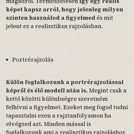
magadról. Természetesen
így egy reális
képet kapsz arról, hogy jelenleg milyen
szinten használod a figyelmed
és mit
jelent ez a realisztikus rajzolásban.
Portrérajzolás
Külön foglalkozunk a portrérajzolással
képről és élő modell után is.
Megint csak a
kettő közötti különbségre szeretném
felhívni a figyelmet. Ezeket meg fogod tudni
tapasztalni ezen a
rajztanfolyamon ha
elvégzed azt. Minden mással is
foglalkozunk ami a realisztikus rajzoláshoz