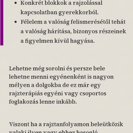
Konkrét blokkok a rajzolással
kapcsolatban gyerekkorból.
Félelem a valóság felismerésétől tehát
a valóság hárítása, bizonyos részeinek
a figyelmen kívül hagyása.
Lehetne még sorolni és persze bele
lehetne menni egyénenként is nagyon
mélyen a dolgokba de ez már egy
rajzterápiás egyéni vagy csoportos
foglakozás lenne inkább.
Viszont ha a rajztanfolyamon beleütközik
valaki ilyen vagy ehhez hasonló