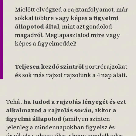
Mielőtt elvégzed a rajztanfolyamot, már
sokkal többre vagy képes
a figyelmi
állapotod által
,
mint azt gondolod
magadról. Megtapasztalod mire vagy
képes a figyelmeddel!
Teljesen kezdő szintről
portrérajzokat
és sok más rajzot rajzolunk a 4 nap alatt.
Tehát
ha tudod a rajzolás lényegét és ezt
alkalmazod a rajzolás során
, akkor
a
figyelmi állapotod
(amilyen szinten
jelenleg a mindennapokban figyelsz és
érzékelsz, ahogy élsz, ahogy gondolkodsz