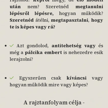
után
nem? Szeretnéd
megtanulni
lépésről lépésre,
hogyan működik?
Szeretnéd
átélni,
megtapasztalni
,
hogy
te is képes vagy rá?
Azt gondolod,
antitehetség vagy
és
még a
pálcika embert
is nehezedre esik
lerajzolni?
Egyszerűen csak
kíváncsi
vagy
hogyan működik mire vagy képes?
A rajztanfolyam célja -