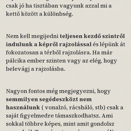
csak jó ha tisztában vagyunk azzal mi a
kettő között a különbség.
Nem kell megijedni
teljesen kezdő
szintről
indulunk a képről rajzolással
és lépünk át
fokozatosan a térből rajzolásra. Ha már
pálcika ember szinten vagy az elég, hogy
belevágj a rajzolásba.
Nagyon fontos még megjegyezni, hogy
semmilyen segédeszközt nem
használunk
( vonalzó, rácsháló, stb) csak a
saját figyelmedre támaszkodhatsz. Ami
sokkal többre képes, mint amit gondolsz