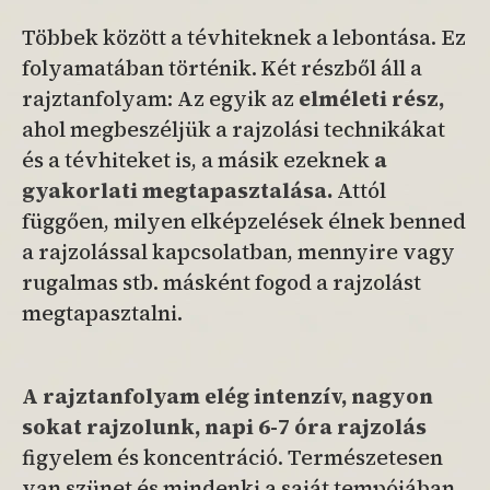
Többek között a tévhiteknek a lebontása. Ez
folyamatában történik. Két részből áll a
rajztanfolyam: Az egyik az
elméleti rész,
ahol megbeszéljük a rajzolási technikákat
és a tévhiteket is, a másik ezeknek
a
gyakorlati
megtapasztalása.
Attól
függően, milyen elképzelések élnek benned
a rajzolással kapcsolatban, mennyire vagy
rugalmas stb. másként fogod a rajzolást
megtapasztalni.
A rajztanfolyam elég intenzív, nagyon
sokat rajzolunk, napi 6-7 óra rajzolás
figyelem és koncentráció. Természetesen
van szünet és mindenki a saját tempójában