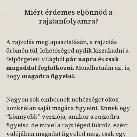
Miért érdemes eljönnöd a
rajztanfolyamra?
A rajzolás megtapasztalásán, a rajzolás
örömén túl, lehetőséged nyílik kiszakadni a
felpörgetett világból
pár napra
és
csak
magaddal foglalkozni.
Mondhatnám azt is,
hogy
magadra figyelni.
Nagyon sok embernek nehézséget okoz,
konkrétan saját magára figyelni. Ennek egy
“könnyebb” verziója, amikor a rajzodra
figyelsz, de mivel a rajz téged tükröz, ezért
valójában magadat figyeled meg, csak egy