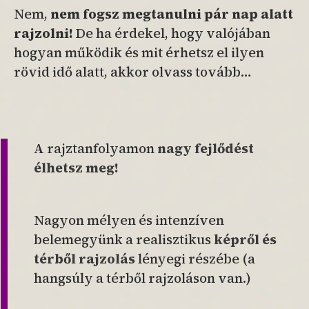
Nem,
nem fogsz megtanulni pár nap alatt
rajzolni!
De ha érdekel, hogy valójában
hogyan működik és mit érhetsz el ilyen
rövid idő alatt, akkor olvass tovább…
A rajztanfolyamon
nagy fejlődést
élhetsz meg!
Nagyon mélyen és intenzíven
belemegyünk a realisztikus
képről és
térből rajzolás
lényegi részébe (a
hangsúly a térből rajzoláson van.)