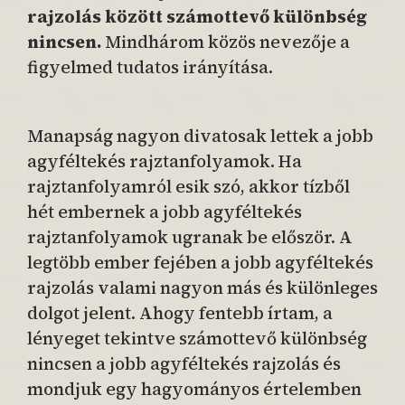
rajzolás között számottevő különbség
nincsen.
Mindhárom közös nevezője a
figyelmed tudatos irányítása.
Manapság nagyon divatosak lettek a jobb
agyféltekés rajztanfolyamok. Ha
rajztanfolyamról esik szó, akkor tízből
hét embernek a jobb agyféltekés
rajztanfolyamok ugranak be először. A
legtöbb ember fejében a jobb agyféltekés
rajzolás valami nagyon más és különleges
dolgot jelent. Ahogy fentebb írtam, a
lényeget tekintve számottevő különbség
nincsen a jobb agyféltekés rajzolás és
mondjuk egy hagyományos értelemben