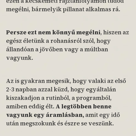
ezen a kecskeméti rajztanfolyamon tudod
megélni, bármelyik pillanat alkalmas rá.
Persze ezt nem könnyű megélni
, hiszen az
egész életünk a rohanásról szól, hogy
állandóan a jövőben vagy a múltban
vagyunk.
Az is gyakran megesik, hogy valaki az első
2-3 napban azzal küzd, hogy egyáltalán
kiszakadjon a rutinból, a programból,
amiben eddig élt.
A legtöbben benne
vagyunk egy áramlásban,
amit egy idő
után megszokunk és észre se veszünk.