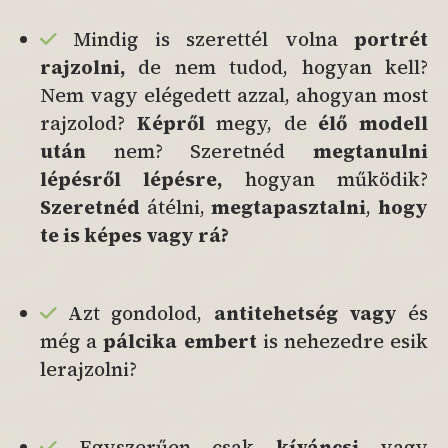
Mindig is szerettél volna
portrét
rajzolni,
de nem tudod, hogyan kell?
Nem vagy elégedett azzal, ahogyan most
rajzolod?
Képről
megy, de
élő modell
után
nem? Szeretnéd
megtanulni
lépésről lépésre,
hogyan működik?
Szeretnéd
átélni,
megtapasztalni
,
hogy
te is képes vagy rá?
Azt gondolod,
antitehetség vagy
és
még a
pálcika embert
is nehezedre esik
lerajzolni?
Egyszerűen csak
kíváncsi
vagy