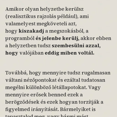
Amikor olyan helyzetbe kerülsz
(realisztikus rajzolás például), ami
valamelyest megköveteli azt,
hogy
kiszakadj
a megszokásból, a
programból
és jelenbe kerülj,
akkor ebben
a helyzetben tudsz
szembesülni azzal,
hogy
valójában
eddig miben voltál.
Továbbá, hogy mennyire tudsz rugalmasan
váltani nézőpontokat és ezáltal tudatosan
megélni különböző létállapotokat. Vagy
mennyire erősek benned ezek a
berögződések és ezek hogyan torzítják a
figyelmed irányítását. Bármelyiket is
tapasztalod meg, vagy bármi mást