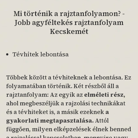
Mi történik a rajztanfolyamon? -
Jobb agyféltekés rajztanfolyam
Kecskemét
Tévhitek lebontása
Többek között a tévhiteknek a lebontása. Ez
folyamatában történik. Két részből áll a
rajztanfolyam: Az egyik az
elméleti rész,
ahol megbeszéljük a rajzolási technikákat
és a tévhiteket is, a másik ezeknek
a
gyakorlati
megtapasztalása.
Attól
függően, milyen elképzelések élnek benned
a rajzolással kapcsolatban, mennyire vagy