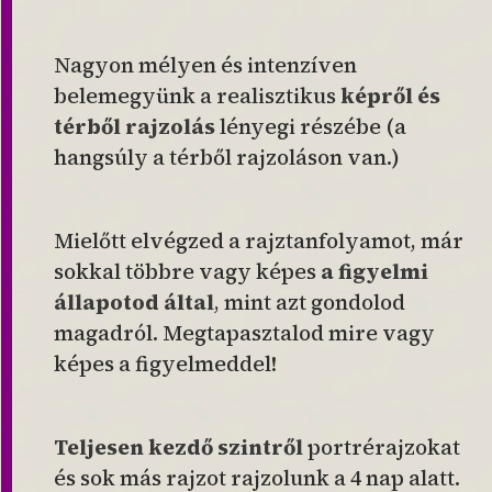
Nagyon mélyen és intenzíven
belemegyünk a realisztikus
képről és
térből rajzolás
lényegi részébe (a
hangsúly a térből rajzoláson van.)
Mielőtt elvégzed a rajztanfolyamot, már
sokkal többre vagy képes
a figyelmi
állapotod által
,
mint azt gondolod
magadról. Megtapasztalod mire vagy
képes a figyelmeddel!
Teljesen kezdő szintről
portrérajzokat
és sok más rajzot rajzolunk a 4 nap alatt.