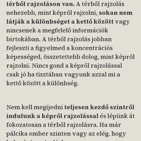
térből rajzoláson van.
A térből rajzolás
nehezebb, mint képről rajzolni,
sokan nem
látják a különbséget a kettő között
vagy
nincsenek a megfelelő információk
birtokában. A térből rajzolás jobban
fejleszti a figyelmed a koncentrációs
képességed, összetettebb dolog, mint képről
rajzolni. Nincs gond a képről rajzolással
csak jó ha tisztában vagyunk azzal mi a
kettő között a különbség.
Nem kell megijedni
teljesen kezdő
szintről
indulunk a képről rajzolással
és lépünk át
fokozatosan a térből rajzolásra. Ha már
pálcika ember szinten vagy az elég, hogy