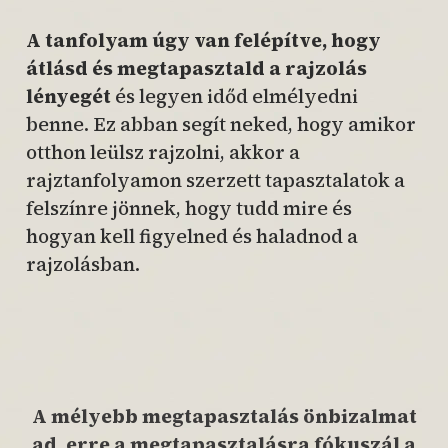
A tanfolyam úgy van felépítve, hogy
átlásd és megtapasztald a rajzolás
lényegét
és legyen időd elmélyedni
benne. Ez abban segít neked, hogy amikor
otthon leülsz rajzolni, akkor a
rajztanfolyamon szerzett tapasztalatok a
felszínre jönnek, hogy tudd mire és
hogyan kell figyelned és haladnod a
rajzolásban.
A mélyebb megtapasztalás önbizalmat
ad, erre a megtapasztalásra fókuszál a