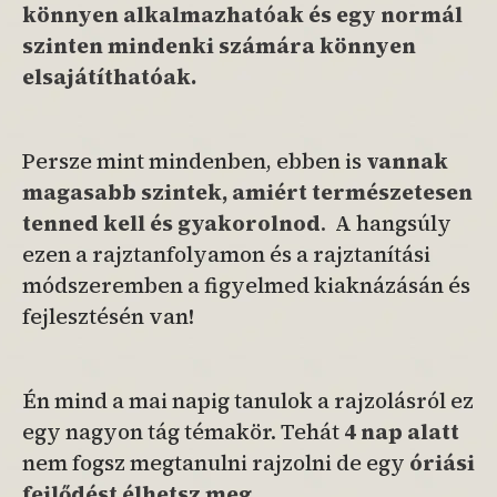
könnyen alkalmazhatóak
és egy normál
szinten mindenki számára könnyen
elsajátíthatóak.
Persze mint mindenben, ebben is
vannak
magasabb szintek, amiért termé
szetesen
tenned kell és gyakorolnod
.
A hangsúly
ezen a rajztanfolyamon és a rajztanítási
módszeremben a figyelmed kiaknázásán és
fejlesztésén van!
Én mind a mai napig tanulok a rajzolásról ez
egy nagyon tág témakör. Tehát
4 nap alatt
nem fogsz megtanulni rajzolni de egy
óriási
fejlődést élhetsz meg.