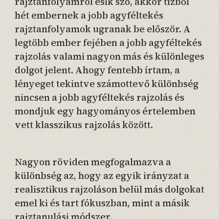
rajztanfolyamról esik szó, akkor tízből
hét embernek a jobb agyféltekés
rajztanfolyamok ugranak be először. A
legtöbb ember fejében a jobb agyféltekés
rajzolás valami nagyon más és különleges
dolgot jelent. Ahogy fentebb írtam, a
lényeget tekintve számottevő különbség
nincsen a jobb agyféltekés rajzolás és
mondjuk egy hagyományos értelemben
vett klasszikus rajzolás között.
Nagyon röviden megfogalmazva a
különbség az, hogy az egyik irányzat a
realisztikus rajzoláson belül más dolgokat
emel ki és tart fókuszban, mint a másik
rajztanulási módszer.