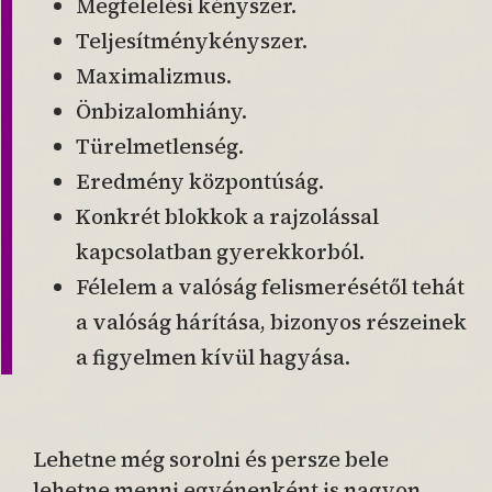
Megfelelési kényszer.
Teljesítménykényszer.
Maximalizmus.
Önbizalomhiány.
Türelmetlenség.
Eredmény központúság.
Konkrét blokkok a rajzolással
kapcsolatban gyerekkorból.
Félelem a valóság felismerésétől tehát
a valóság hárítása, bizonyos részeinek
a figyelmen kívül hagyása.
Lehetne még sorolni és persze bele
lehetne menni egyénenként is nagyon