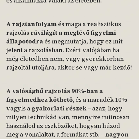
és alkalmazza valaki az életében.
A rajztanfolyam
és maga a realisztikus
rajzolás
rávilágít a meglévő figyelmi
állapotodra
és megmutatja, hogy ez mit
jelent a rajzolásban. Ezért valójában ha
még életedben nem, vagy gyerekkorban
rajzoltál utoljára, akkor se vagy már kezdő!
A valósághű rajzolás 90%-ban a
figyelmedhez köthető,
és a maradék 10%
vagyis a
gyakorlati részek
– azaz, hogy
milyen technikád van, mennyire rutinosan
használod az eszközöket, hogyan húzod
meg a vonalakat, a formákat stb. –
nagyon