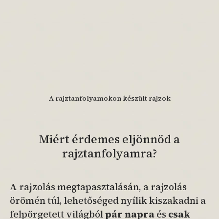
A rajztanfolyamokon készült rajzok
Miért érdemes eljönnöd a
rajztanfolyamra?
A rajzolás megtapasztalásán, a rajzolás
örömén túl, lehetőséged nyílik kiszakadni a
felpörgetett világból
pár napra
és
csak