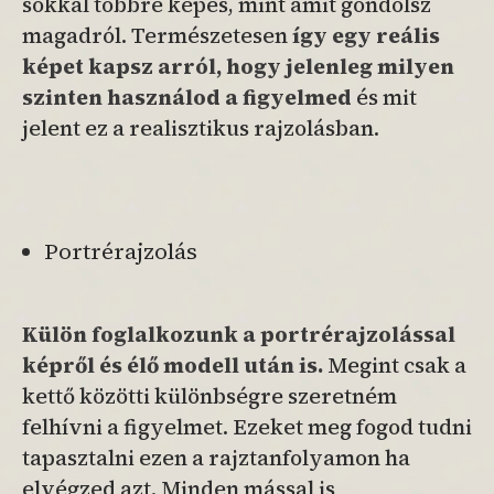
sokkal többre képes, mint amit gondolsz
magadról. Természetesen
így egy reális
képet kapsz arról, hogy jelenleg milyen
szinten használod a figyelmed
és mit
jelent ez a realisztikus rajzolásban.
Portrérajzolás
Külön foglalkozunk a portrérajzolással
képről és élő modell után is.
Megint csak a
kettő közötti különbségre szeretném
felhívni a figyelmet. Ezeket meg fogod tudni
tapasztalni ezen a
rajztanfolyamon ha
elvégzed azt. Minden mással is