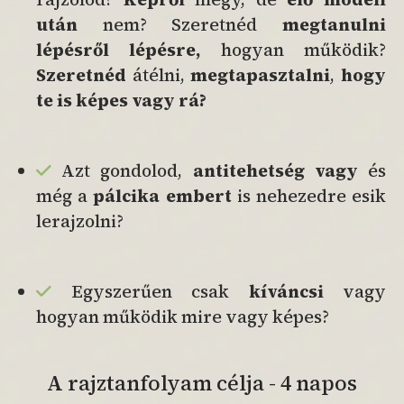
után
nem? Szeretnéd
megtanulni
lépésről lépésre,
hogyan működik?
Szeretnéd
átélni,
megtapasztalni
,
hogy
te is képes vagy rá?
Azt gondolod,
antitehetség vagy
és
még a
pálcika embert
is nehezedre esik
lerajzolni?
Egyszerűen csak
kíváncsi
vagy
hogyan működik mire vagy képes?
A rajztanfolyam célja - 4 napos