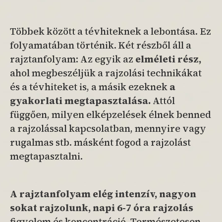
Többek között a tévhiteknek a lebontása. Ez
folyamatában történik. Két részből áll a
rajztanfolyam: Az egyik az
elméleti rész,
ahol megbeszéljük a rajzolási technikákat
és a tévhiteket is, a másik ezeknek
a
gyakorlati
megtapasztalása.
Attól
függően, milyen elképzelések élnek benned
a rajzolással kapcsolatban, mennyire vagy
rugalmas stb. másként fogod a rajzolást
megtapasztalni.
A rajztanfolyam elég intenzív, nagyon
sokat rajzolunk, napi 6-7 óra rajzolás
figyelem és koncentráció. Természetesen