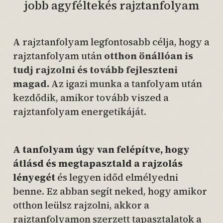
jobb agyféltekés rajztanfolyam
A rajztanfolyam legfontosabb célja, hogy a
rajztanfolyam után
otthon önállóan is
tudj rajzolni és tovább fejleszteni
magad.
Az igazi munka a tanfolyam után
kezdődik, amikor tovább viszed a
rajztanfolyam energetikáját.
A tanfolyam úgy van felépítve, hogy
átlásd és megtapasztald a rajzolás
lényegét
és legyen időd elmélyedni
benne. Ez abban segít neked, hogy amikor
otthon leülsz rajzolni, akkor a
rajztanfolyamon szerzett tapasztalatok a