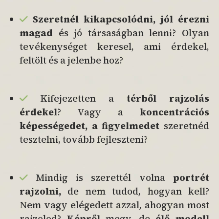
Szeretnél
kikapcsolódni, jól érezni
magad
és jó társaságban lenni? Olyan
tevékenységet keresel, ami érdekel,
feltölt és a jelenbe hoz?
Kifejezetten a
térből rajzolás
érdekel
? Vagy a
koncentrációs
képességedet, a figyelmedet
szeretnéd
tesztelni, tovább fejleszteni?
Mindig is szerettél volna
portrét
rajzolni,
de nem tudod, hogyan kell?
Nem vagy elégedett azzal, ahogyan most
rajzolod?
Képről
megy, de
élő modell