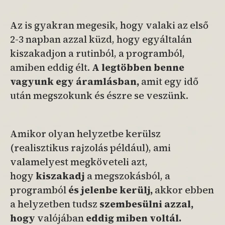
Az is gyakran megesik, hogy valaki az első
2-3 napban azzal küzd, hogy egyáltalán
kiszakadjon a rutinból, a programból,
amiben eddig élt.
A legtöbben benne
vagyunk egy áramlásban,
amit egy idő
után megszokunk és észre se veszünk.
Amikor olyan helyzetbe kerülsz
(realisztikus rajzolás például), ami
valamelyest megköveteli azt,
hogy
kiszakadj
a megszokásból, a
programból
és jelenbe kerülj,
akkor ebben
a helyzetben tudsz
szembesülni azzal,
hogy
valójában
eddig miben voltál.