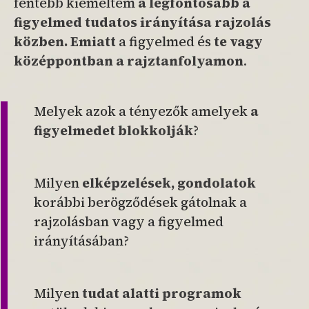
fentebb kiemeltem
a legfontosabb a
figyelmed tudatos irányítása rajzolás
közben.
Emiatt
a figyelmed és
te vagy
középpontban a rajztanfolyamon
.
Melyek azok a tényezők amelyek
a
figyelmedet blokkolják
?
Milyen
elképzelések, gondolatok
korábbi berögződések gátolnak a
rajzolásban vagy a figyelmed
irányításában?
Milyen
tudat alatti programok