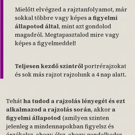
Mielőtt elvégzed a rajztanfolyamot, már
sokkal többre vagy képes
a figyelmi
állapotod által
,
mint azt gondolod
magadról. Megtapasztalod mire vagy
képes a figyelmeddel!
Teljesen kezdő szintről
portrérajzokat
és sok más rajzot rajzolunk a 4 nap alatt.
Tehát
ha tudod a rajzolás lényegét és ezt
alkalmazod a rajzolás során
, akkor
a
figyelmi állapotod
(amilyen szinten
jelenleg a mindennapokban figyelsz és
érzékelsz, ahogy élsz, ahogy gondolkodsz