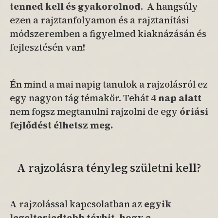
tenned kell és gyakorolnod
.
A hangsúly
ezen a rajztanfolyamon és a rajztanítási
módszeremben a figyelmed kiaknázásán és
fejlesztésén van!
Én mind a mai napig tanulok a rajzolásról ez
egy nagyon tág témakör. Tehát
4 nap alatt
nem fogsz megtanulni rajzolni de egy
óriási
fejlődést élhetsz meg.
A rajzolásra tényleg születni kell?
A rajzolással kapcsolatban az
egyik
legelterjedtebb tévhit, hogy a