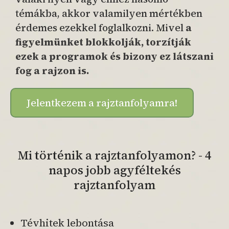
témákba, akkor valamilyen mértékben
érdemes ezekkel foglalkozni. Mivel
a
figyelmünket blokkolják, torzítják
ezek a programok és bizony ez látszani
fog a rajzon is.
Jelentkezem a rajztanfolyamra!
Mi történik a rajztanfolyamon? - 4
napos jobb agyféltekés
rajztanfolyam
Tévhitek lebontása