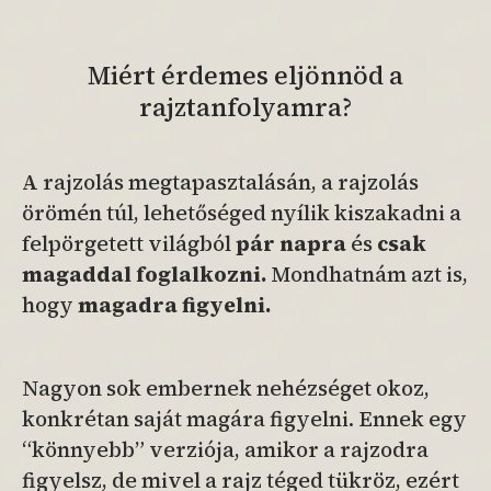
Miért érdemes eljönnöd a
rajztanfolyamra?
A rajzolás megtapasztalásán, a rajzolás
örömén túl, lehetőséged nyílik kiszakadni a
felpörgetett világból
pár napra
és
csak
magaddal foglalkozni.
Mondhatnám azt is,
hogy
magadra figyelni.
Nagyon sok embernek nehézséget okoz,
konkrétan saját magára figyelni. Ennek egy
“könnyebb” verziója, amikor a rajzodra
figyelsz, de mivel a rajz téged tükröz, ezért