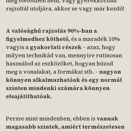
még életedben nem, vagy gyerekkorban
rajzoltál utoljára, akkor se vagy már kezdő!
A valósághű rajzolás 90%-ban a
figyelmedhez köthető,
és a maradék 10%
vagyis a
gyakorlati részek
– azaz, hogy
milyen technikád van, mennyire rutinosan
használod az eszközöket, hogyan húzod
meg a vonalakat, a formákat stb. –
nagyon
könnyen alkalmazhatóak
és egy normál
szinten mindenki számára könnyen
elsajátíthatóak.
Persze mint mindenben, ebben is
vannak
magasabb szintek, amiért termé
szetesen