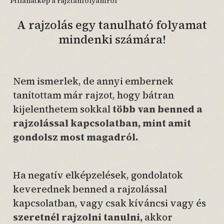
Pillanatkép a rajztanfolyamról
A rajzolás egy tanulható folyamat
mindenki számára!
Nem ismerlek, de annyi embernek
tanítottam már rajzot, hogy bátran
kijelenthetem sokkal
több van benned a
rajzolással kapcsolatban, mint amit
gondolsz most magadról.
Ha negatív elképzelések, gondolatok
keverednek benned a rajzolással
kapcsolatban, vagy csak kíváncsi vagy és
szeretnél rajzolni tanulni,
akkor