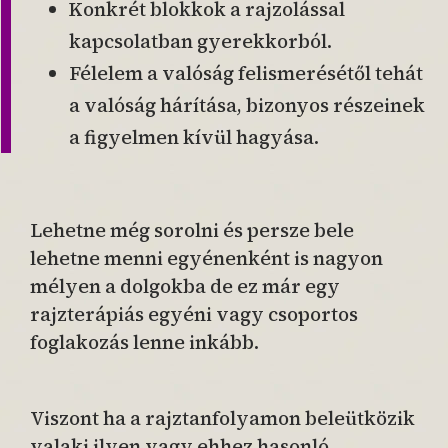
Konkrét blokkok a rajzolással
kapcsolatban gyerekkorból.
Félelem a valóság felismerésétől tehát
a valóság hárítása, bizonyos részeinek
a figyelmen kívül hagyása.
Lehetne még sorolni és persze bele
lehetne menni egyénenként is nagyon
mélyen a dolgokba de ez már egy
rajzterápiás egyéni vagy csoportos
foglakozás lenne inkább.
Viszont ha a rajztanfolyamon beleütközik
valaki ilyen vagy ehhez hasonló