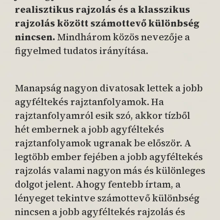
realisztikus rajzolás és a klasszikus
rajzolás között számottevő különbség
nincsen.
Mindhárom közös nevezője a
figyelmed tudatos irányítása.
Manapság nagyon divatosak lettek a jobb
agyféltekés rajztanfolyamok. Ha
rajztanfolyamról esik szó, akkor tízből
hét embernek a jobb agyféltekés
rajztanfolyamok ugranak be először. A
legtöbb ember fejében a jobb agyféltekés
rajzolás valami nagyon más és különleges
dolgot jelent. Ahogy fentebb írtam, a
lényeget tekintve számottevő különbség
nincsen a jobb agyféltekés rajzolás és