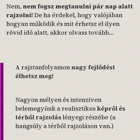
Nem,
nem fogsz megtanulni pár nap alatt
rajzolni!
De ha érdekel, hogy valójában
hogyan működik és mit érhetsz el ilyen
rövid idő alatt, akkor olvass tovább…
A rajztanfolyamon
nagy fejlődést
élhetsz meg!
Nagyon mélyen és intenzíven
belemegyünk a realisztikus
képről és
térből rajzolás
lényegi részébe (a
hangsúly a térből rajzoláson van.)