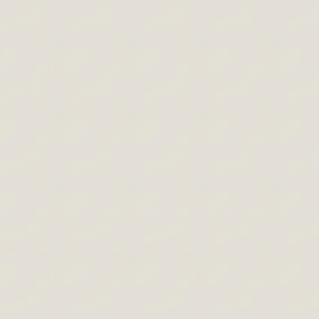
A fej arányai
Hírek
,
Portrérajzolás
,
Rajzolás cikkek
By
Paszternák Attila
2024.05.04.
Leave a comment
Fej arányai Ebben a cikkben végig
szaladunk az emberi fej arányain. A legfőbb
arányokat fogjuk érinteni amelyek