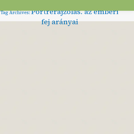
Portrérajzolás. az emberi
Tag Archives:
fej arányai